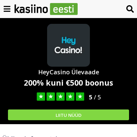
HeyCasino Ülevaade
200% kuni €500 boonus
5
/ 5
LIITU NÜÜD