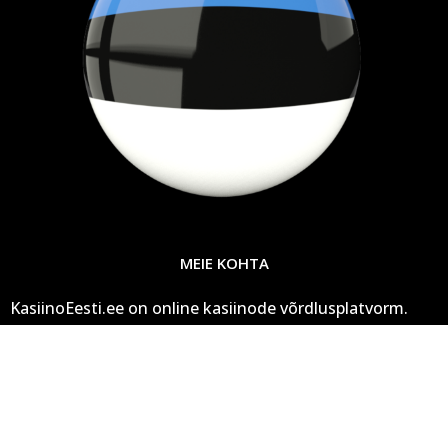
MEIE KOHTA
KasiinoEesti.ee on online kasiinode võrdlusplatvorm.
Meie kasutajatele antav teave on mõeldud ainult
meelelahutuseks ja hariduseks.
PRIVAATSUSPOLIITIKA